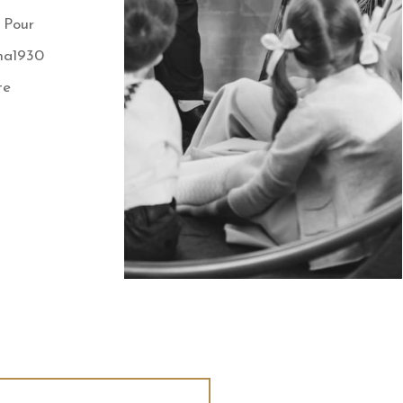
! Pour
 ma1930
te