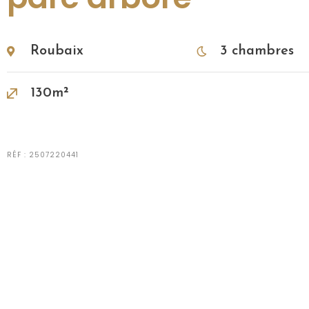
Roubaix
3 chambres
130m²
RÉF : 2507220441