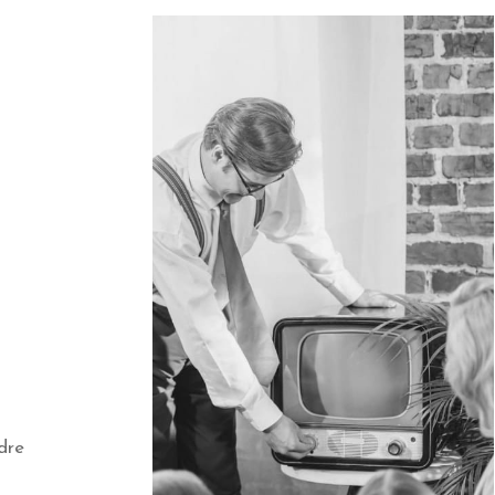
i
dre