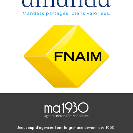
Beaucoup d’agences font la grimace devant des 1930 :