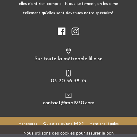
elles n’ont rien compris ! Nous justement, on les aime
tellement qu’elles sont devenues notre spécialité.
Sur toute la métropole lilloise
03 20 36 38 73
contact@ma1930.com
Honoraires
Qu’est-ce qu’une 1930 ?
Mentions légales
Nous utilisons des cookies pour assurer le bon
Une communication cocoa !