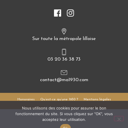
Sur toute la métropole lilloise
03 20 36 38 73
contact@ma1930.com
Honoraires
Qu’est-ce qu’une 1930 ?
Mentions légales
Nous utilisons des cookies pour assurer le bon
Une communication cocoa !
fonctionnement du site. Si vous cliquez sur "OK", vous
acceptez leur utilisation.