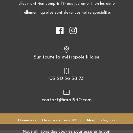
elles n’ont rien compris ! Nous justement, on les aime
tellement qu’elles sont devenues notre spécialité.
Sur toute la métropole lilloise
03 20 36 38 73
contact@ma1930.com
Honoraires
Qu’est-ce qu’une 1930 ?
Mentions légales
Une communication cocoa !
Nous utilisons des cookies pour assurer le bon