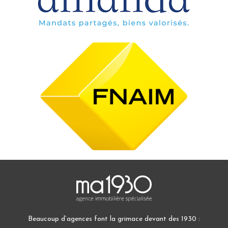
Beaucoup d’agences font la grimace devant des 1930 :