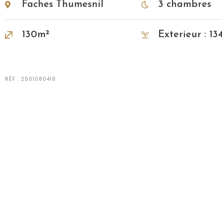
Faches Thumesnil
3 chambres
130m²
Exterieur : 1
RÉF : 2501080416