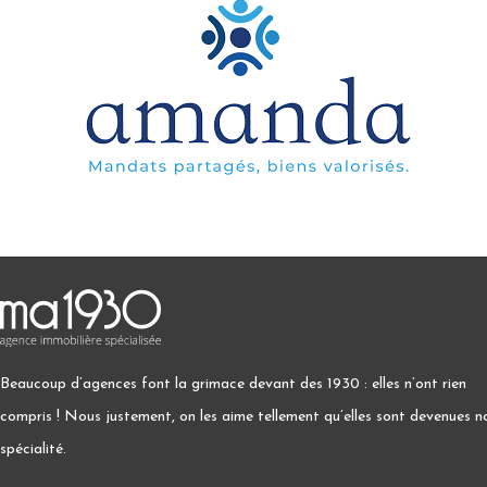
Beaucoup d’agences font la grimace devant des 1930 : elles n’ont rien
compris ! Nous justement, on les aime tellement qu’elles sont devenues n
spécialité.