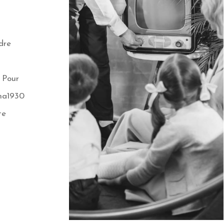
i
dre
! Pour
 ma1930
te